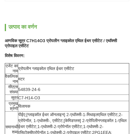
उत्पाद का वर्णन
आणविक सूत्र C7H14O3 प्रोपलीन ग्लाइकोल एथिल ईथर एसीटेट / एथॉक्सी
प्रोपाइल एसीटेट
विशेष विवरण:
एजेंट का
प्रोपलीन ग्लाइकोल एथिल ईथर एसीटेट
नाम
वैकल्पिक
मटर
नाम
सीएएस
54839-24-6
संख्या
सूत्र
C7-H14-O3
प्रमुख
विलायक
श्रेणी
पीईए;[ग्लाइकॉल ईथर ऑनलाइन] 2-एथॉक्सी-1-मिथाइलएथिल एसीटेट;2-
प्रोपेनॉल, 1-एथोक्सी-, एसीटेट;[केमिडप्लस] 2-प्रोपिलीनग्लाइकॉल 1-एथिल
ईथर एसीटेट;1-एथोक्सी-2-प्रोपेनॉल एसीटेट;1-एथोक्सी-2-
समानार्थी
शब्द
एसिटोक्सीप्रोपेनॉल;1-एथोक्सी-2-प्रोपाइल एसीटेट;2PG1EEA;