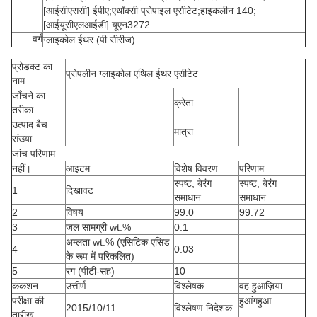
[आईसीएससी] ईपीए;एथॉक्सी प्रोपाइल एसीटेट;हाइकलीन 140;
[आईयूसीएलआईडी] यूएन3272
वर्ग
ग्लाइकोल ईथर (पी सीरीज)
प्रोडक्ट का
प्रोपलीन ग्लाइकोल एथिल ईथर एसीटेट
नाम
जाँचने का
क्रेता
तरीका
उत्पाद बैच
मात्रा
संख्या
जांच परिणाम
नहीं।
आइटम
विशेष विवरण
परिणाम
स्पष्ट, बेरंग
स्पष्ट, बेरंग
1
दिखावट
समाधान
समाधान
2
विषय
99.0
99.72
3
जल सामग्री wt.%
0.1
अम्लता wt.% (एसिटिक एसिड
4
0.03
के रूप में परिकलित)
5
रंग (पीटी-सह)
10
कंकशन
उत्तीर्ण
विश्लेषक
वह हुआज़िया
परीक्षा की
हुआंगहुआ
2015/10/11
विश्लेषण निदेशक
तारीख