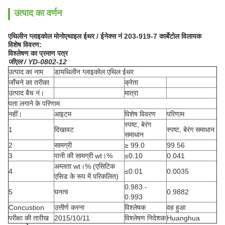
उत्पाद का वर्णन
एथिलीन ग्लाइकोल मोनोएथाइल ईथर / ईनेक्स नं 203-919-7 कार्बेटोल विलायक
विशेष विवरण:
विश्लेषण का प्रमाण पत्र
जीएल / YD-0802-12
उत्पाद का नाम
डायथिलीन ग्लाइकोल एथिल ईथर
जाँचने का तरीका
क्रेता
उत्पाद बैच नं।
मात्रा
पता लगाने के परिणाम
नहीं।
आइटम
विशेष विवरण
परिणाम
स्पष्ट, बेरंग
1
दिखावट
स्पष्ट, बेरंग समाधान
समाधान
2
सामग्री
≥
99.0
99.56
3
पानी की सामग्री wt।%
≤0.10
0.041
अम्लता wt।% (एसिटिक
4
≤0.01
0.0035
एसिड के रूप में परिकलित)
0.983 -
5
घनत्व
0.9882
0.993
Concustion
उत्तीर्ण करना
विश्लेषक
वह हुआ
परीक्षा की तारीख
2015/10/11
विश्लेषण निदेशक
Huanghua