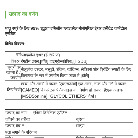
उत्पाद का वर्णन
धातु स्प्रे के लिए 99% शुद्धता एथिलीन ग्लाइकोल मोनोएथिल ईथर एसीटेट कार्बेटोल
एसीटेट
विशेष विवरण:
वर्ग
ग्लाइकोल इथर (ई सीरीज)
विवरण
रंगहीन तरल;[हॉले] हाइग्रोस्कोपिक;[HSDB]
सूत्रों का
सेलूलोज़ एस्टर, मसूड़ों, रेजिन, कोटिंग्स, लैक्विर्स और प्रिंटिंग स्याही के लिए
कहना है /
विलायक के रूप में उपयोग किया जाता है;[हौले]
उपयोग
त्वचा और आंखों में जलन;[एचएसडीबी] एक आंख, नाक और गले में जलन;
टिप्पणियाँ
[CAMEO] विस्फोटक पेरोक्साइड का निर्माण हो सकता है;एक अड़चन;
[MSDSonline] "GLYCOL ETHERS" देखें।
उत्पाद का नाम
एथिल डिगेलिक एसीटेट
जाँचने का तरीका
क्रेता
उत्पाद बैच नं।
मात्रा
पता लगाने के परिणाम