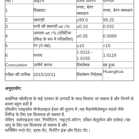
नहीं।
आइटम
विशेष विवरण
परिणाम
स्पष्ट, बेरंग
1
दिखावट
स्पष्ट, बेरंग समाधान
समाधान
2
सामग्री
≥99.0
99.25
3
पानी की सामग्री wt।%
≤0.10
0.032
अम्लता wt।% (एसिटिक
4
≤0.05
0.0089
एसिड के रूप में परिकलित)
5
रंग (पं-सह)
≤10
<10
1.0115 -
6
घनत्व
1.0118
1.0155
Concustion
उत्तीर्ण करना
विश्लेषक
वह हुआ
Huanghua
परीक्षा की तारीख
2015/10/11
विश्लेषण निदेशक
अनुप्रयोग:
कार्बनिक सॉल्वैंट्स के कई प्रकार के उत्पादों के साथ मिलाया जा सकता है और जिनमें से
क्षमता बहुत बड़ी है
एथिलीन ग्लाइकॉल मोनोएथाइल ईथर की तुलना में।यह मैक्रोमोलेक्यूल पदार्थ जैसे
लिपिड के लिए एक विलायक हो सकता है,
रोसिन, क्लोराइड्स रबर, नियोप्रिन, नाइट्रो-कॉटन, एथिल सेलुलोज और एल्केड।यह
धातु के लिए एक विलायक हो सकता है और
फर्निशिंग स्प्रे-पेंट, ब्रश-पेंट, प्रिंटिंग इंक और प्रिंट-पेंट।