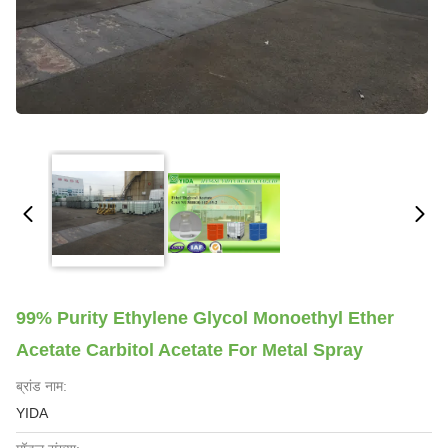
99% Purity Ethylene Glycol Monoethyl Ether
Acetate Carbitol Acetate For Metal Spray
ब्रांड नाम:
YIDA