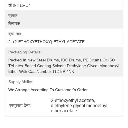
सी 8-H16-O4
प्रकार:
विलायक
दुसरे नाम:
2- (2-ETHOXYETHOXY) ETHYL ACETATE
Packaging Details:
Packed In New Steel Drums, IBC Drums, PE Drums Or ISO 
TALatex-Based Coating Solvent Diethylene Glycol Monohexyl 
Ether With Cas Number 112-59-4NK
Supply Ability:
We Arrange According To Customer’s Order
2-ethoxyethyl acetate
, 
प्रमुखता देना:
diethylene glycol monoethyl 
ether acetate