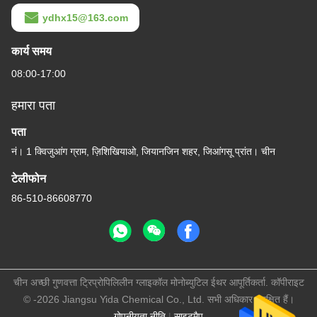
ydhx15@163.com
कार्य समय
08:00-17:00
हमारा पता
पता
नं। 1 क्विजुआंग ग्राम, ज़िशिखियाओ, जियानजिन शहर, जिआंगसू प्रांत। चीन
टेलीफोन
86-510-86608770
चीन अच्छी गुणवत्ता ट्रिप्रोपिलिलीन ग्लाइकॉल मोनोब्युटिल ईथर आपूर्तिकर्ता. कॉपीराइट
© -2026 Jiangsu Yida Chemical Co., Ltd. सभी अधिकार सुरक्षित हैं।
गोपनीयता नीति
|
साइटमैप