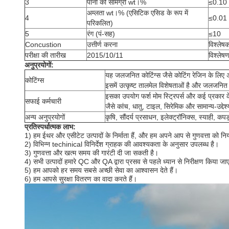
3
पानी की सामग्री wt।%
≤0.10
अम्लता wt।% (एसिटिक एसिड के रूप में
4
≤0.01
परिकलित)
5
रंग (पं-सह)
≤10
Concustion
उत्तीर्ण करना
विश्लेष
परीक्षा की तारीख
2015/10/11
विश्लेष
अनुप्रयोगों:
यह जलजनित कोटिंग्स जैसे कोटिंग रेजिन के लिए अच
कोटिंग्स
इसमें उत्कृष्ट तालमेल विशेषताओं है और जलजनित कोट
इसका उपयोग फर्श मोम स्ट्रिपर्स और कई प्रकार के
सफाई कर्मचारी
जैसे कांच, धातु, टाइल, सिरेमिक और सामान्य-उद्देश
अन्य अनुप्रयोगों
कृषि, सौंदर्य प्रसाधन, इलेक्ट्रॉनिक्स, स्याही, क
प्रतिस्पर्धात्मक लाभ:
1) हम ईथर और एसीटेट उत्पादों के निर्माता हैं, और हम अपने आप से गुणवत्ता को नि
2) विभिन्न techinical विनिर्देश ग्राहक की आवश्यकता के अनुसार उपलब्ध है।
3) गुणवत्ता और खत्म समय की गारंटी दी जा सकती है।
4) सभी उत्पादों हमारे QC और QA द्वारा प्रसव से पहले ध्यान से निरीक्षण किया जा
5) हम आपको हर समय सबसे अच्छी सेवा का आश्वासन देते हैं।
6) हम आपसे सुरक्षा वितरण का वादा करते हैं।