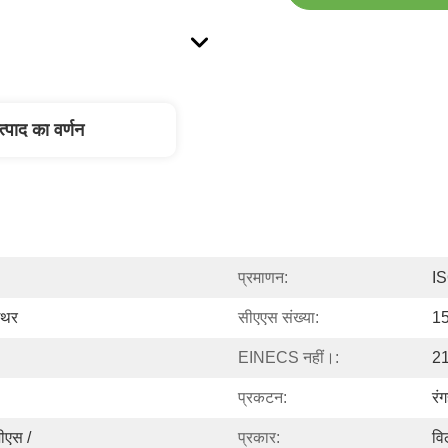
त्पाद का वर्णन
प्रमाणन:
I
ईथर
सीएएस संख्या:
15
EINECS नहीं।:
2
प्रकटन:
रं
एस /
प्रकार:
वि