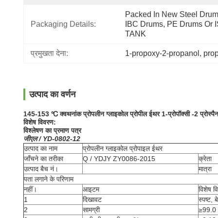
Packed In New Steel Drums
Packaging Details:
IBC Drums, PE Drums Or I
TANK
प्रमुखता देना:
1-propoxy-2-propanol
, 
prop
उत्पाद का वर्णन
145-153 ℃ क्वथनांक प्रोपलीन ग्लाइकोल प्रोपील ईथर 1-प्रोपॉक्सी -2 प्रोस्पै
विशेष विवरण:
विश्लेषण का प्रमाण पत्र
जीएल / YD-0802-12
उत्पाद का नाम
प्रोपलीन ग्लाइकोल प्रोपाइल ईथर
जाँचने का तरीका
Q / YDJY ZY0086-2015
क्रेता
उत्पाद बैच नं।
मात्रा
पता लगाने के परिणाम
नहीं।
आइटम
विशेष व
1
दिखावट
स्पष्ट, 
2
सामग्री
≥99.0