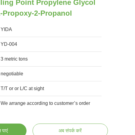
ling Point Propylene Glycol
1-Propoxy-2-Propanol
YIDA
YD-004
3 metric tons
negotiable
T/T or or L/C at sight
We arrange according to customer’s order
 पाएं
अब संपर्क करें