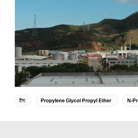
टैग:
Propylene Glycol Propyl Ether
N-P