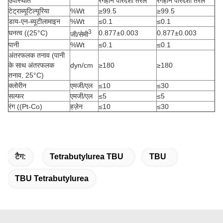
उपस्थिति
रंगहीन पारदर्शी तरल
रंगहीन पारदर्शी तरल
टेट्राब्यूटिल्यूरिया
%Wt
≥99.5
≥99.5
डाय-एन-ब्यूटीलामाइन
%Wt
≤0.1
≤0.1
3
घनत्व ((25°C)
0.877±0.003
0.877±0.003
जी/सेमी
पानी
%Wt
≤0.1
≤0.1
अंतरफलक तनाव (पानी
के साथ अंतरफलक
dyn/cm
≥180
≥180
तनाव, 25°C)
क्लोरीन
एमजी/एल
≤10
≤30
सल्फर
एमजी/एल
≤5
≤5
रंग ((Pt-Co)
हज़ेन
≤10
≤30
टैग:
Tetrabutylurea TBU
TBU
TBU Tetrabutylurea