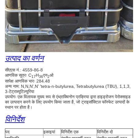
उत्पाद का वर्णन
सीएएस नं.: 4559-86-8
आणविक सूत्रः C
H
एन
ओ
17
36
2
सापेक्ष आणविक भारः 284.48
अन्य नाम: N,N,N',N' ′tetra-n-butylurea, Tetrabutylurea (TBU), 1,1,3,
3-टेट्राब्यूटिल्यूरिया
उपयोगः एक विलायक मुख्य रूप से एंथ्राक्विनोन प्रक्रिया द्वारा हाइड्रोजन पेरोक्साइड
का उत्पादन करने के लिए उपयोग किया जाता है, जो ट्राइसॉक्टिल फॉस्फेट उत्पादों के
स्थान पर होता है।
विनिर्देश
पद
इकाइयां
विनिर्देश एक
विनिर्देश दो