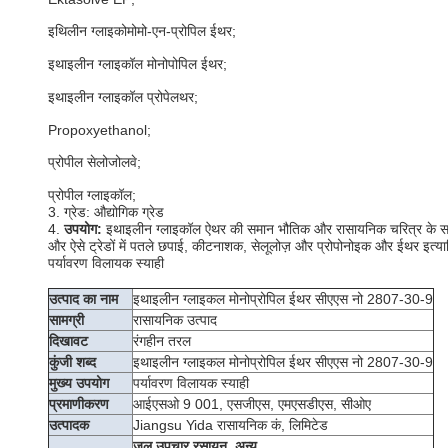
इथिलीन ग्लाइकोमोमो-एन-प्रोपिल ईथर;
इथाइलीन ग्लाइकॉल मोनोपोपिल ईथर;
इथाइलीन ग्लाइकॉल प्रोपेलथर;
Propoxyethanol;
प्रोपील सेलोजोलवे;
प्रोपील ग्लाइकॉल;
3. ग्रेड: औद्योगिक ग्रेड
4.
उपयोग:
इथाइलीन ग्लाइकॉल ऐथर की समान भौतिक और रासायनिक चरित्र के साथ और यहा
और ऐसे ट्रेडों में पतले छपाई, कीटनाशक, सेलूलोज़ और प्रोपोनोइक और ईथर इत्यादि
पर्यावरण विलायक स्याही
उत्पाद का नाम
इथाइलीन ग्लाइकल मोनोप्रोपिल ईथर सीएएस नो 2807-30-9
सामग्री
रासायनिक उत्पाद
दिखावट
रंगहीन तरल
कुंजी शब्द
इथाइलीन ग्लाइकल मोनोप्रोपिल ईथर सीएएस नो 2807-30-9
मुख्य उपयोग
पर्यावरण विलायक स्याही
प्रमाणीकरण
आईएसओ 9 001, एसजीएस, एमएसडीएस, सीओए
उत्पादक
Jiangsu Yida रासायनिक कं, लिमिटेड
जल उपचार रसायन, अन्य,