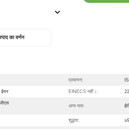
त्पाद का वर्णन
प्रमाणन:
I
ल ईथर
EINECS नहीं।:
2
जीएस 
अन्य नाम:
ईप
शुद्धता:
≥