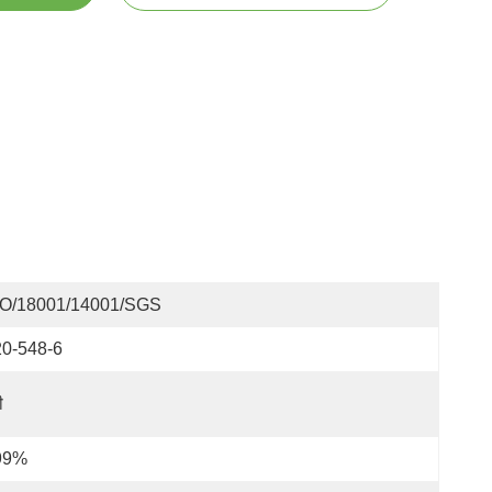
SO/18001/14001/SGS
20-548-6
ी
99%