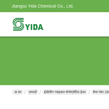
Jiangsu Yida Chemical Co., Ltd.
घर
उत्पादों
ईथीलीन ग्लाइकल मोनोप्रोपिल ईथर
कैस नंबर 28