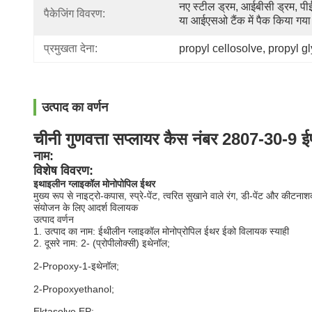
नए स्टील ड्रम, आईबीसी ड्रम, पीई
पैकेजिंग विवरण:
या आईएसओ टैंक में पैक किया गया
प्रमुखता देना:
propyl cellosolve
, 
propyl gl
उत्पाद का वर्णन
चीनी गुणवत्ता सप्लायर कैस नंबर 2807-30-9 ई
नाम:
विशेष विवरण:
इथाइलीन ग्लाइकॉल मोनोपोपिल ईथर
मुख्य रूप से नाइट्रो-कपास, स्प्रे-पेंट, त्वरित सुखाने वाले रंग, डी-पेंट और कीटन
संयोजन के लिए आदर्श विलायक
उत्पाद वर्णन
1. उत्पाद का नाम: ईथीलीन ग्लाइकॉल मोनोप्रोपिल ईथर ईको विलायक स्याही
2. दूसरे नाम: 2- (प्रोपीलोक्सी) इथेनॉल;
2-Propoxy-1-इथेनॉल;
2-Propoxyethanol;
Ektasolve EP;