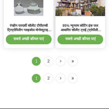
रंगहीन पारदर्शी सॉल्वेंट टीपीएनबी
95% न्यूनतम कोटिंग इंक जल
ट्रिप्रोपिलीन ग्लाइकोल मोनोब्यूटाइल
आधारित सॉल्वेंट ट्राई (प्रोपीलीन
ईथर कैस नं 55934-93-5
ग्लाइकॉल) बुटील ईथर
सबसे अच्छी कीमत पाएं
सबसे अच्छी कीमत पाएं
1
2
1
2