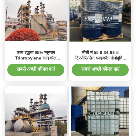
उच्च शुद्धता 95% न्यूनतम
सीसी नं 55 9 34-93-5
Tripropylene ग्लाइकोल
ट्रिपोप्रिलिन ग्लाइकॉल मोनोबुतिल
Monobutyl ईथर कैस संख्या 55
ईथर रंगहीन पारदर्शी तरल
934-93-5 के साथ
सबसे अच्छी कीमत पाएं
सबसे अच्छी कीमत पाएं