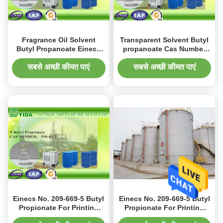
Fragrance Oil Solvent
Transparent Solvent Butyl
Butyl Propanoate Einecs
propanoate Cas Number
No. 209-669-5 With SGS
590-01-2 For Synthetic
Standard
Resin
सबसे अच्छी कीमत पाएं
सबसे अच्छी कीमत पाएं
Einecs No. 209-669-5 Butyl
Einecs No. 209-669-5 Butyl
Propionate For Printing
Propionate For Printing
Inks , N-Butyl Propionate
Inks , N-Butyl Propionate