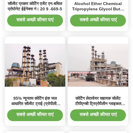
सॉल्वेंट प्रकार कोटिंग एजेंट एन-बथिल
Alcohol Ether Chemical
प्रोपोनेट ईईनेक्स नं। 20 9 -669-5
Tripropylene Glycol Butyl
Ether Cas No 55934-93-5
सबसे अच्छी कीमत पाएं
सबसे अच्छी कीमत पाएं
95% न्यूनतम कोटिंग इंक जल
कोटिंग लेदरवेयर सहायक सोलेंट
आधारित सॉल्वेंट ट्राई (प्रोपीलीन
टीपीएनबी ट्रिप्रोपैलीन ग्लाइकल
ग्लाइकॉल) बुटील ईथर
ब्युटिल ईथर
सबसे अच्छी कीमत पाएं
सबसे अच्छी कीमत पाएं